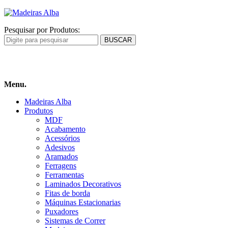
Pesquisar por Produtos:
Carrinho
de compras
Menu.
Madeiras Alba
Produtos
MDF
Acabamento
Acessórios
Adesivos
Aramados
Ferragens
Ferramentas
Laminados Decorativos
Fitas de borda
Máquinas Estacionarias
Puxadores
Sistemas de Correr