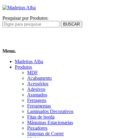
Pesquisar por Produtos:
Carrinho
de compras
Menu.
Madeiras Alba
Produtos
MDF
Acabamento
Acessórios
Adesivos
Aramados
Ferragens
Ferramentas
Laminados Decorativos
Fitas de borda
Máquinas Estacionarias
Puxadores
Sistemas de Correr