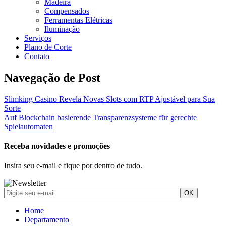
Madeira
Compensados
Ferramentas Elétricas
Iluminação
Serviços
Plano de Corte
Contato
Navegação de Post
Slimking Casino Revela Novas Slots com RTP Ajustável para Sua
Sorte
Auf Blockchain basierende Transparenzsysteme für gerechte
Spielautomaten
Receba novidades e promoções
Insira seu e-mail e fique por dentro de tudo.
Home
Departamento