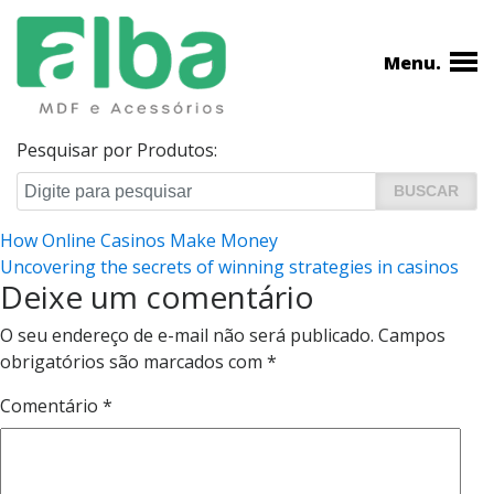
Menu.
Pesquisar por Produtos:
Navegação
How Online Casinos Make Money
Uncovering the secrets of winning strategies in casinos
de
Deixe um comentário
Post
O seu endereço de e-mail não será publicado.
Campos
obrigatórios são marcados com
*
Comentário
*