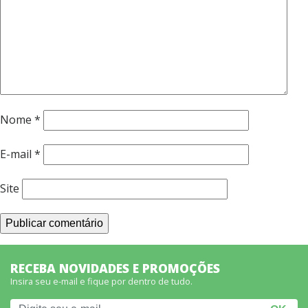
Nome
*
E-mail
*
Site
RECEBA NOVIDADES E PROMOÇÕES
Insira seu e-mail e fique por dentro de tudo.