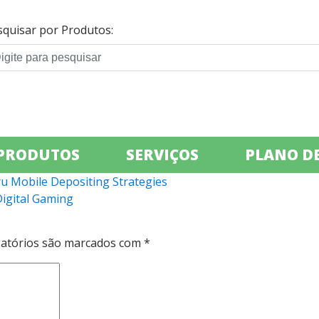
squisar por Produtos:
PRODUTOS
SERVIÇOS
PLANO DE
ru Mobile Depositing Strategies
Digital Gaming
atórios são marcados com
*