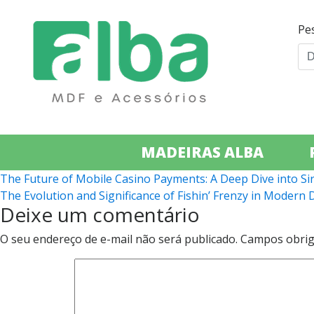
Pe
MADEIRAS ALBA
Navegação
The Future of Mobile Casino Payments: A Deep Dive into Si
The Evolution and Significance of Fishin’ Frenzy in Modern 
de
Deixe um comentário
Post
O seu endereço de e-mail não será publicado.
Campos obrig