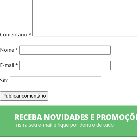
Comentário
*
Nome
*
E-mail
*
Site
RECEBA NOVIDADES E PROMOÇÕ
Insira seu e-mail e fique por dentro de tudo.