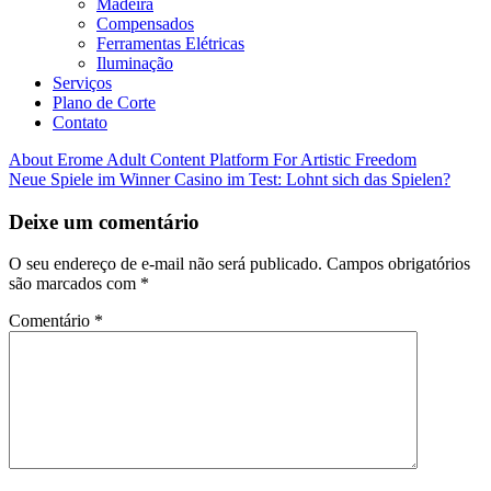
Madeira
Compensados
Ferramentas Elétricas
Iluminação
Serviços
Plano de Corte
Contato
Navegação
About Erome Adult Content Platform For Artistic Freedom
Neue Spiele im Winner Casino im Test: Lohnt sich das Spielen?
de
Post
Deixe um comentário
O seu endereço de e-mail não será publicado.
Campos obrigatórios
são marcados com
*
Comentário
*