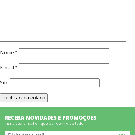
Nome
*
E-mail
*
Site
RECEBA NOVIDADES E PROMOÇÕES
Insira seu e-mail e fique por dentro de tudo.