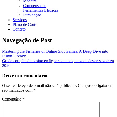
Madeira
Compensados
Ferramentas Elétricas
Iluminação
Serviços
Plano de Corte
Contato
Navegação de Post
Mastering the Fisheries of Online Slot Games: A Deep Dive into
Fishin’ Frenzy
Guide complet du casino en ligne : tout ce que vous devez savoir en
2026
Deixe um comentário
O seu endereço de e-mail não será publicado.
Campos obrigatórios
são marcados com
*
Comentário
*