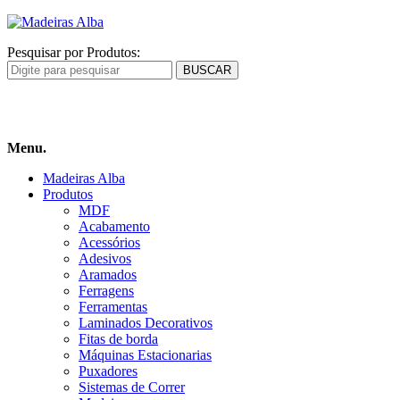
Pesquisar por Produtos:
Carrinho
de compras
Menu.
Madeiras Alba
Produtos
MDF
Acabamento
Acessórios
Adesivos
Aramados
Ferragens
Ferramentas
Laminados Decorativos
Fitas de borda
Máquinas Estacionarias
Puxadores
Sistemas de Correr