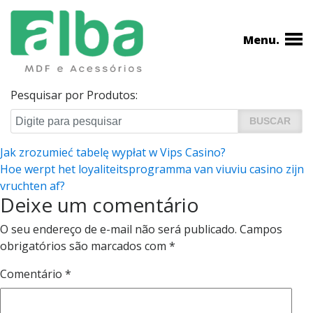
Menu.
Pesquisar por Produtos:
Navegação
Jak zrozumieć tabelę wypłat w Vips Casino?
Hoe werpt het loyaliteitsprogramma van viuviu casino zijn
de
vruchten af?
Post
Deixe um comentário
O seu endereço de e-mail não será publicado.
Campos
obrigatórios são marcados com
*
Comentário
*