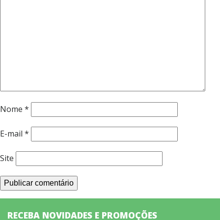
Nome
*
E-mail
*
Site
RECEBA NOVIDADES E PROMOÇÕES