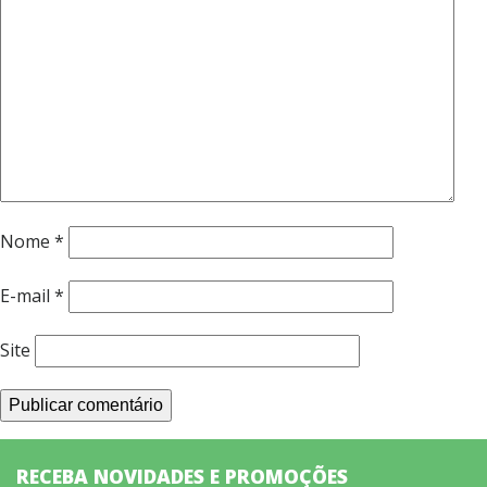
Nome
*
E-mail
*
Site
RECEBA NOVIDADES E PROMOÇÕES