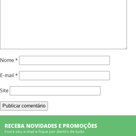
Nome
*
E-mail
*
Site
RECEBA NOVIDADES E PROMOÇÕES
Insira seu e-mail e fique por dentro de tudo.