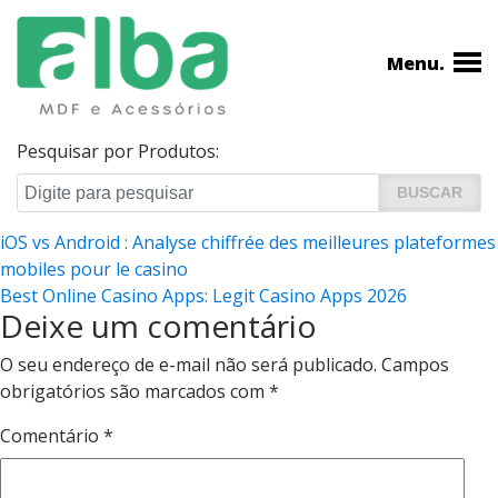
Menu.
Pesquisar por Produtos:
Navegação
iOS vs Android : Analyse chiffrée des meilleures plateformes
mobiles pour le casino
de
Best Online Casino Apps: Legit Casino Apps 2026
Post
Deixe um comentário
O seu endereço de e-mail não será publicado.
Campos
obrigatórios são marcados com
*
Comentário
*