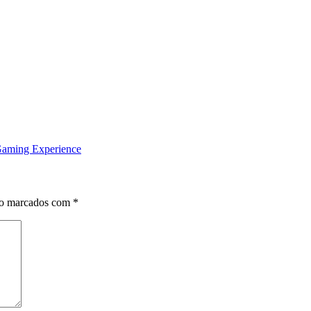
Gaming Experience
ão marcados com
*