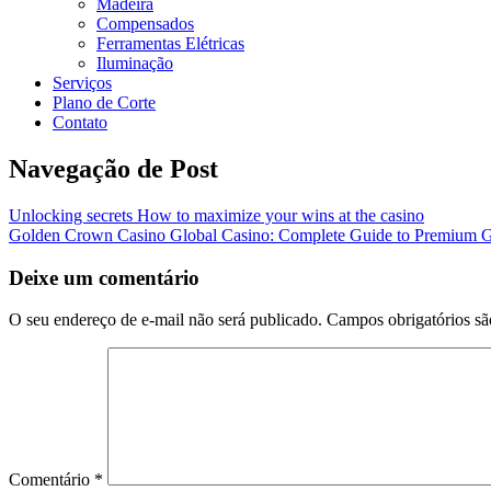
Madeira
Compensados
Ferramentas Elétricas
Iluminação
Serviços
Plano de Corte
Contato
Navegação de Post
Unlocking secrets How to maximize your wins at the casino
Golden Crown Casino Global Casino: Complete Guide to Premium 
Deixe um comentário
O seu endereço de e-mail não será publicado.
Campos obrigatórios s
Comentário
*