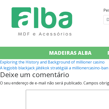
Pe
MADEIRAS ALBA
Navegação
Exploring the History and Background of millioner casino
A legjobb blackjack játékok stratégiái a millionercasino-ban
de
Deixe um comentário
Post
O seu endereço de e-mail não será publicado.
Campos obrig