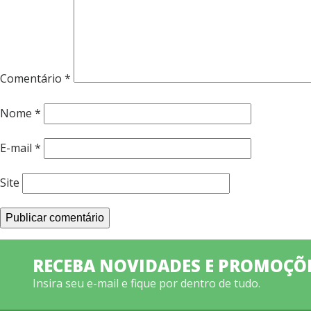
Comentário
*
Nome
*
E-mail
*
Site
RECEBA NOVIDADES E PROMOÇÕ
Insira seu e-mail e fique por dentro de tudo.