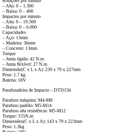
Rotações por minuto
– Alta: 0 – 1.300
– Baixa: 0 – 400
Impactos por minuto
– Alta: 0 – 19.500
– Baixa: 0 – 6.000
Capacidades
– Aço: 13mm
– Madeira: 36mm
– Concreto: 13mm
Torque
– Junta rígida: 42 N.m
– Junta flexível: 27 N.m
Dimensõe(C x L x A): 239 x 79 x 227mm
Peso: 1.7 kg
Bateria: 18V
Parafusadeira de Impacto – DTD156
Parafuso máquina: M4-M8
Parafuso padrão: M5-M14
Parafuso alta resistência: M5-M12
Torque: 155N.m
Dimensões(C x L x A): 143 x 79 x 223mm
Peso: 1.3kg
Bateria: 18V