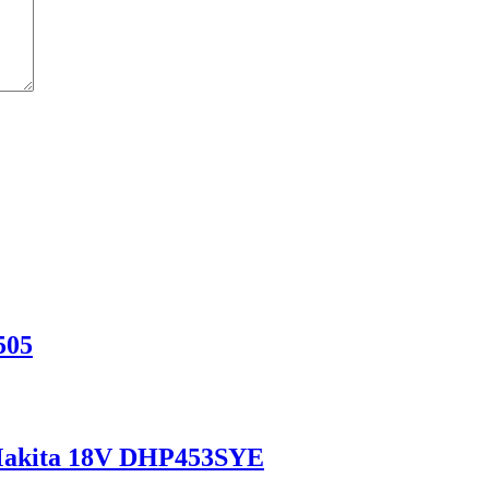
505
a Makita 18V DHP453SYE