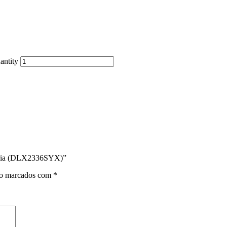
antity
ateria (DLX2336SYX)”
ão marcados com
*