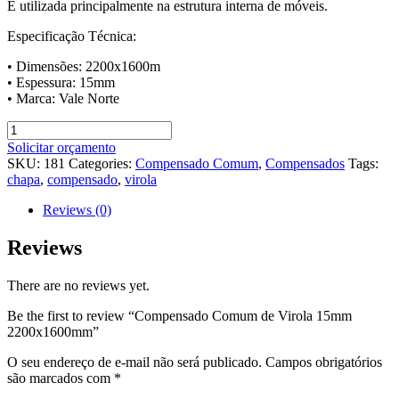
É utilizada principalmente na estrutura interna de móveis.
Especificação Técnica:
• Dimensões: 2200x1600m
• Espessura: 15mm
• Marca: Vale Norte
Compensado
Comum
Solicitar orçamento
de
SKU:
181
Categories:
Compensado Comum
,
Compensados
Tags:
Virola
chapa
,
compensado
,
virola
15mm
2200x1600mm
Reviews (0)
quantity
Reviews
There are no reviews yet.
Be the first to review “Compensado Comum de Virola 15mm
2200x1600mm”
O seu endereço de e-mail não será publicado.
Campos obrigatórios
são marcados com
*