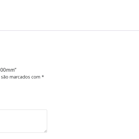
1600mm”
s são marcados com
*