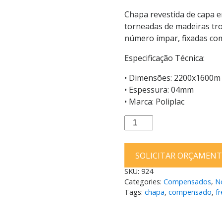
Chapa revestida de capa 
torneadas de madeiras tr
número ímpar, fixadas com
Especificação Técnica:
• Dimensões: 2200x1600m
• Espessura: 04mm
• Marca: Poliplac
Compensado
de
Freijó
SOLICITAR ORÇAMEN
04mm
2200x1600mm
SKU:
924
quantity
Categories:
Compensados
,
N
Tags:
chapa
,
compensado
,
fr