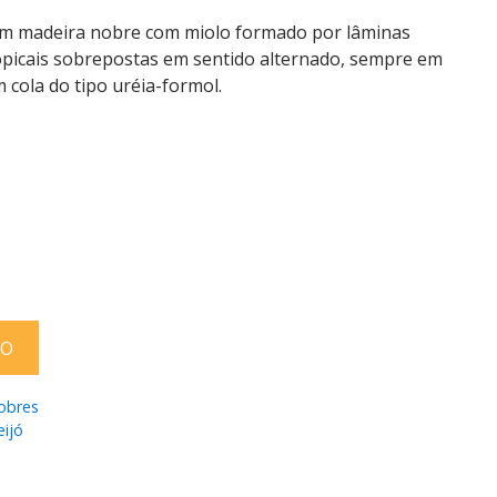
em madeira nobre com miolo formado por lâminas
opicais sobrepostas em sentido alternado, sempre em
 cola do tipo uréia-formol.
TO
obres
eijó