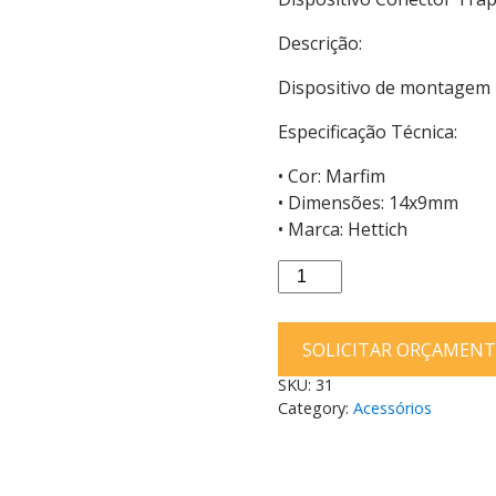
Descrição:
Dispositivo de montagem 
Especificação Técnica:
• Cor: Marfim
• Dimensões: 14x9mm
• Marca: Hettich
Dispositivo
Conector
Trapézio
SOLICITAR ORÇAMEN
Para
Móveis
SKU:
31
Hettich
Category:
Acessórios
14X9
Plástico
Marfim