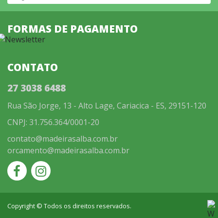
chosen
on
FORMAS DE PAGAMENTO
the
product
page
CONTATO
27 3038 6488
Rua São Jorge, 13 - Alto Lage, Cariacica - ES, 29151-120
CNPJ: 31.756.364/0001-20
contato@madeirasalba.com.br
orcamento@madeirasalba.com.br
Copyright © Todos os direitos reservados.