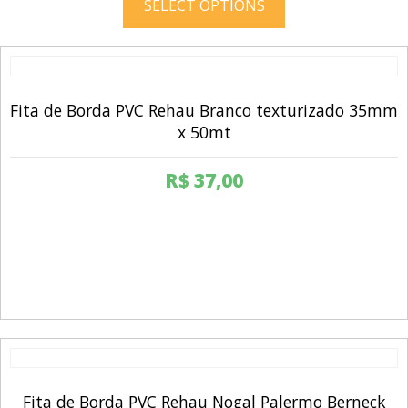
SELECT OPTIONS
has
multiple
variants.
The
options
Fita de Borda PVC Rehau Branco texturizado 35mm
may
x 50mt
be
chosen
R$
37,00
on
the
product
page
Fita de Borda PVC Rehau Nogal Palermo Berneck