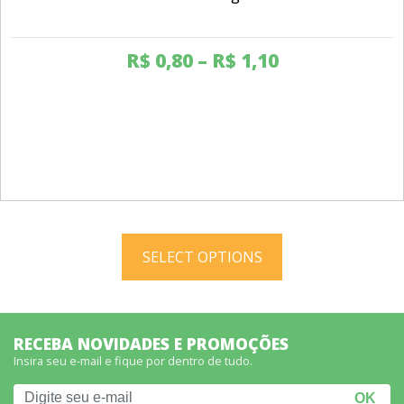
R$
0,80
–
R$
1,10
This
product
SELECT OPTIONS
has
multiple
variants.
The
RECEBA NOVIDADES E PROMOÇÕES
options
Insira seu e-mail e fique por dentro de tudo.
may
be