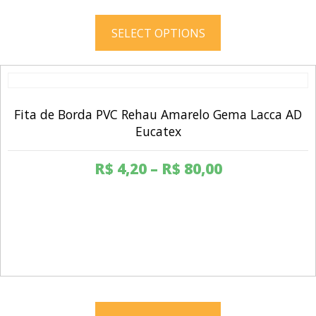
This
product
SELECT OPTIONS
has
multiple
variants.
The
options
Fita de Borda PVC Rehau Amarelo Gema Lacca AD
may
Eucatex
be
chosen
R$
4,20
–
R$
80,00
on
the
product
page
This
product