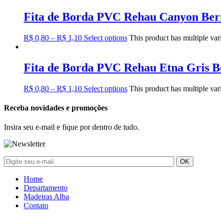
Fita de Borda PVC Rehau Canyon Ber
R$
0,80
–
R$
1,10
Select options
This product has multiple va
Fita de Borda PVC Rehau Etna Gris B
R$
0,80
–
R$
1,10
Select options
This product has multiple va
Receba novidades e promoções
Insira seu e-mail e fique por dentro de tudo.
Home
Departamento
Madeiras Alba
Contato