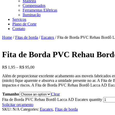
Madeira
Compensados
Ferramentas Elétricas
Iluminação
Serviços
Plano de Corte
Contato
Home
/
Fitas de borda
/
Eucatex
/ Fita de Borda PVC Rehau Bordô 
Fita de Borda PVC Rehau Bord
R$
1,95
–
R$
95,00
Além de proporcionar excelente acabamento aos moveis fabricados em
(miolo) fique aparente e absorva a umidade presente no ar. A Fita de 
impactos e riscos. A Fita de Borda PVC Rehau Bordô Lacca AD Eucate
Tamanho
Clear
Fita de Borda PVC Rehau Bordô Lacca AD Eucatex quantity
Solicitar orçamento
SKU:
N/A
Categories:
Eucatex
,
Fitas de borda