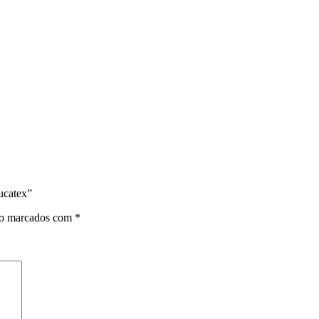
ucatex”
ão marcados com
*