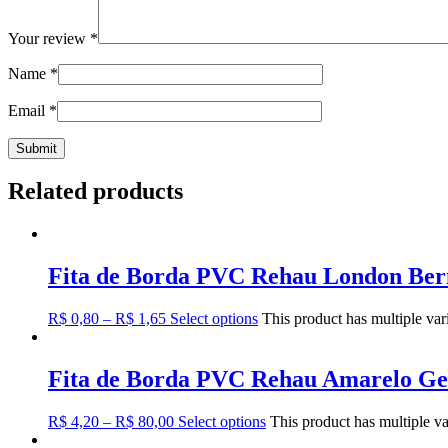
Your review
*
Name
*
Email
*
Related products
Fita de Borda PVC Rehau London Ber
R$
0,80
–
R$
1,65
Select options
This product has multiple va
Fita de Borda PVC Rehau Amarelo G
R$
4,20
–
R$
80,00
Select options
This product has multiple v