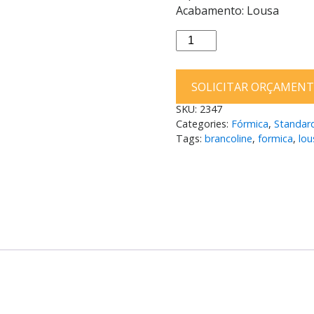
Acabamento: Lousa
Fórmica
Brancoline
F608
SOLICITAR ORÇAMEN
Lousa
1,0mm
SKU:
2347
3,08
Categories:
Fórmica
,
Standar
x
Tags:
brancoline
,
formica
,
lou
1,25m
quantity