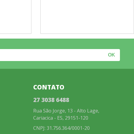
CONTATO
27 3038 6488
Rua São Jorge, 13 - Alto Lage,
Cariacica - ES, 29151-120
CNPJ: 31.756.364/0001-20