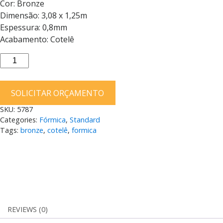
Cor: Bronze
Dimensão: 3,08 x 1,25m
Espessura: 0,8mm
Acabamento: Cotelê
Fórmica
Bronze
AD307
SOLICITAR ORÇAMENTO
Cotelê
0,8mm
SKU:
5787
308X125
Categories:
Fórmica
,
Standard
3,08
Tags:
bronze
,
cotelê
,
formica
x
1,25m
quantity
REVIEWS (0)