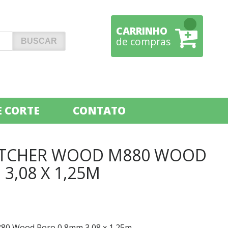
CARRINHO
de compras
 CORTE
CONTATO
UTCHER WOOD M880 WOOD
3,08 X 1,25M
80 Wood Poro 0,8mm 3,08 x 1,25m