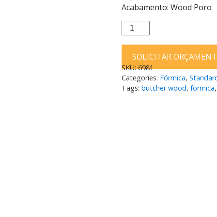
Acabamento: Wood Poro
Fórmica
Butcher
Wood
SOLICITAR ORÇAMEN
M880
SKU:
6981
Wood
Categories:
Fórmica
,
Standar
Poro
Tags:
butcher wood
,
formica
0,8mm
3,08
x
1,25m
quantity