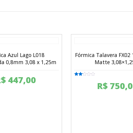
ca Azul Lago L018
Fórmica Talavera FX02
da 0,8mm 3,08 x 1,25m
Matte 3,08×1,
R$
447,00
Rated
R$
750,0
2.00
out
of 5