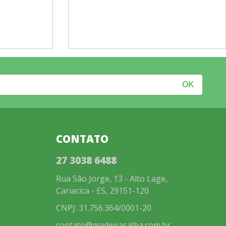
CONTATO
27 3038 6488
Rua São Jorge, 13 - Alto Lage,
Cariacica - ES, 29151-120
CNPJ: 31.756.364/0001-20
contato@madeirasalba.com.br