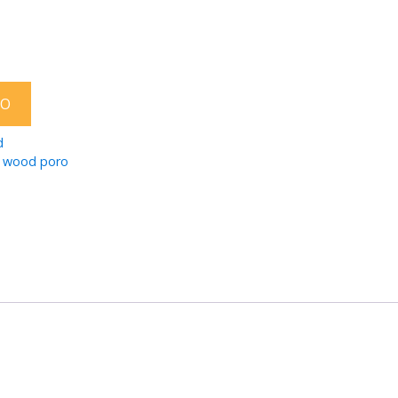
TO
d
,
wood poro