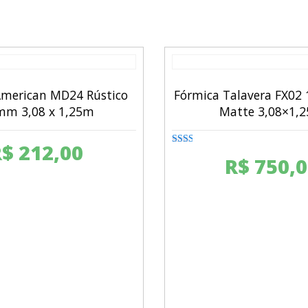
American MD24 Rústico
Fórmica Talavera FX02
mm 3,08 x 1,25m
Matte 3,08×1,
R$
212,00
Rated
R$
750,0
2.00
out
of 5