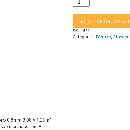
Fórmica
Rose
Linheiro
SOLICITAR ORÇAMEN
M813
Wood
SKU:
6511
Poro
Categories:
Fórmica
,
Standar
0,8mm
3,08
x
1,25m
quantity
oro 0,8mm 3,08 x 1,25m”
s são marcados com
*