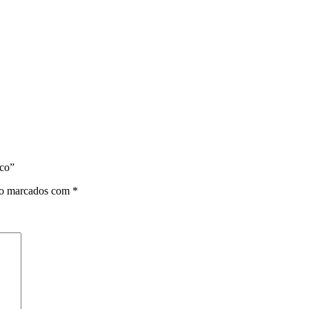
nco”
ão marcados com
*