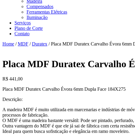
Madeira
Compensados
Ferramentas Elétricas
Iluminação
Serviços
Plano de Corte
Contato
Home
/
MDF
/
Duratex
/ Placa MDF Duratex Carvalho Évora 6mm 
Placa MDF Duratex Carvalho 
R$
441,00
Placa MDF Duratex Carvalho Évora 6mm Dupla Face 184X275
Descrição:
A madeira MDF é muito utilizada em marcenarias e indústrias de móveis,
processos de fabricação.
O MDF é uma madeira bastante versátil: Pode ser pintado, perfurado, 
Outra vantagem do MDF é que ele já sai de fábrica com certa resistênci
Ideal para quem busca sofisticação e elegância em ramo moveleiro.