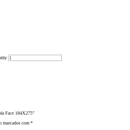
tity
upla Face 184X275”
ão marcados com
*