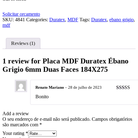
Solicitar orçamento
SKU:
4841
Categories:
Duratex
,
MDF
Tags:
Duratex
,
ebano grigio
,
mdf
Reviews (1)
1 review for
Placa MDF Duratex Ébano
Grigio 6mm Duas Faces 184X275
Renato Mariano
–
28 de julho de 2023
Rated
5
ou
Bonito
of 5
Add a review
O seu endereço de e-mail não será publicado.
Campos obrigatórios
são marcados com
*
Your rating
*