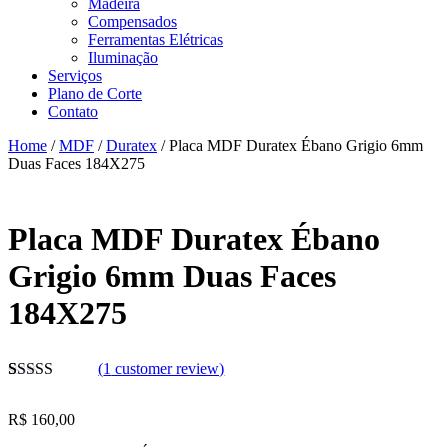
Madeira
Compensados
Ferramentas Elétricas
Iluminação
Serviços
Plano de Corte
Contato
Home
/
MDF
/
Duratex
/ Placa MDF Duratex Ébano Grigio 6mm
Duas Faces 184X275
Placa MDF Duratex Ébano
Grigio 6mm Duas Faces
184X275
(
1
customer review)
Rated
1
5.00
out of 5
R$
160,00
based on
customer