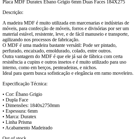
Placa MDF Duratex Ébano Grigio 6mm Duas Faces 184X275
rating
Descrição:
A madeira MDF é muito utilizada em marcenarias e indústrias de
móveis, para confecção de móveis, forros e divisórias por ser um
material estável, resistente, leve, e de fácil manuseio e transporte,
agilizando nos processos de fabricação.
O MDF é uma madeira bastante versátil: Pode ser pintado,
perfurado, encaixado, emoldurado, colado, entre outros.
Outra vantagem do MDF é que ele já sai de fábrica com certa
resistência a cupins e outros insetos e é muito utilizado para uso
interno, como em berços, penteadeiras, e nichos.
Ideal para quem busca sofisticação e elegância em ramo moveleiro.
Especificação Técnica:
• Cor: Ébano Grigio
• Dupla Face
• Dimensões: 1840x2750mm
• Espessura: 6mm
• Marca: Duratex
• Linha Prisma
• Acabamento Madeirado
Out of stock