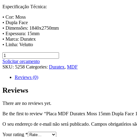
Especificação Técnica:
• Cor: Moss
• Dupla Face
• Dimensões: 1840x2750mm
• Espessura: 15mm
• Marca: Duratex
• Linha: Velutto
Placa
MDF
Solicitar orçamento
Duratex
SKU:
5258
Categories:
Duratex
,
MDF
Moss
15mm
Reviews (0)
Dupla
Face
Reviews
184X275
quantity
There are no reviews yet.
Be the first to review “Placa MDF Duratex Moss 15mm Dupla Face
O seu endereço de e-mail não será publicado.
Campos obrigatórios s
Your rating
*