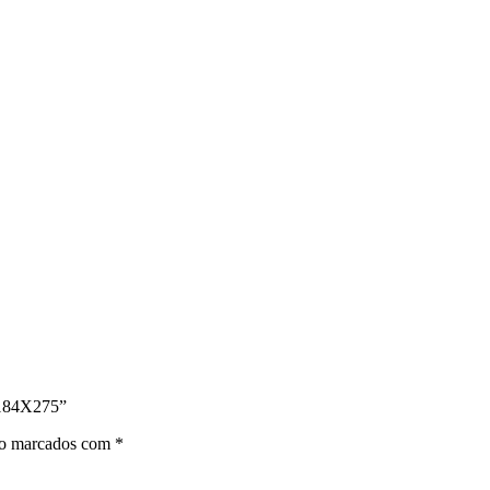
 184X275”
ão marcados com
*