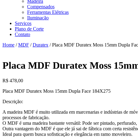
Madeira
Compensados
Ferramentas Elétricas
Iluminação
Serviços
Plano de Corte
Contato
Home
/
MDF
/
Duratex
/ Placa MDF Duratex Moss 15mm Dupla Fa
Placa MDF Duratex Moss 15mm
R$
478,00
Placa MDF Duratex Moss 15mm Dupla Face 184X275
Descrição:
A madeira MDF é muito utilizada em marcenarias e indústrias de móveis,
processos de fabricação.
O MDF é uma madeira bastante versátil: Pode ser pintado, perfurado, 
Outra vantagem do MDF é que ele já sai de fábrica com certa resistênci
Ideal para quem busca sofisticação e elegância em ramo moveleiro.