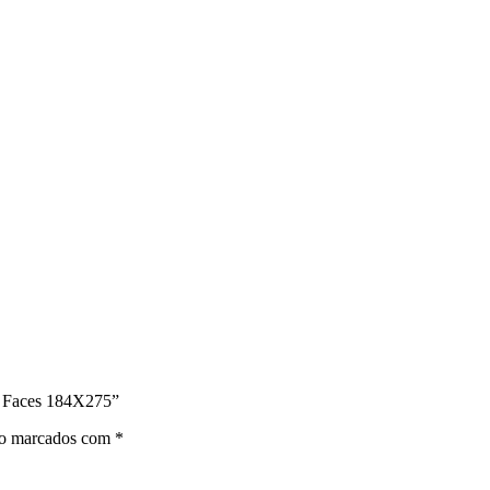
s Faces 184X275”
ão marcados com
*