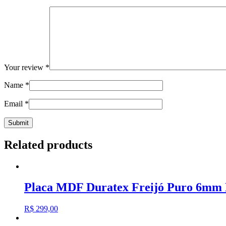
Your review
*
Name
*
Email
*
Related products
Placa MDF Duratex Freijó Puro 6mm 
R$
299,00