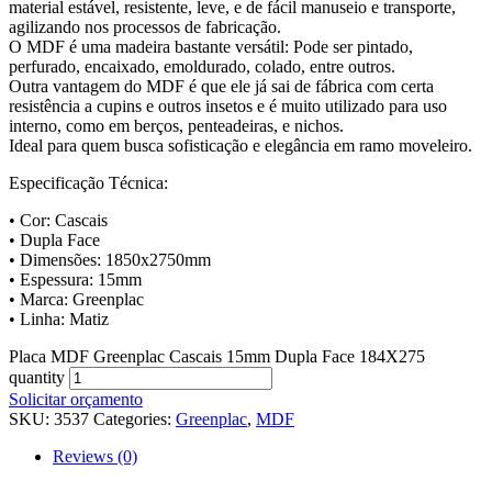
material estável, resistente, leve, e de fácil manuseio e transporte,
agilizando nos processos de fabricação.
O MDF é uma madeira bastante versátil: Pode ser pintado,
perfurado, encaixado, emoldurado, colado, entre outros.
Outra vantagem do MDF é que ele já sai de fábrica com certa
resistência a cupins e outros insetos e é muito utilizado para uso
interno, como em berços, penteadeiras, e nichos.
Ideal para quem busca sofisticação e elegância em ramo moveleiro.
Especificação Técnica:
• Cor: Cascais
• Dupla Face
• Dimensões: 1850x2750mm
• Espessura: 15mm
• Marca: Greenplac
• Linha: Matiz
Placa MDF Greenplac Cascais 15mm Dupla Face 184X275
quantity
Solicitar orçamento
SKU:
3537
Categories:
Greenplac
,
MDF
Reviews (0)