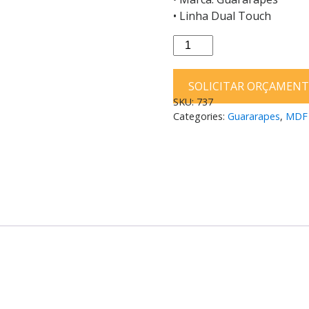
• Linha Dual Touch
Placa
Mdf
Guararapes
SOLICITAR ORÇAMEN
Dual
SKU:
737
Black
Categories:
Guararapes
,
MDF
6mm
Duas
Faces
184X275
quantity