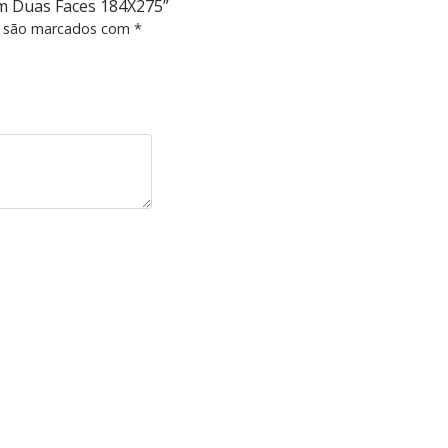
mm Duas Faces 184X275”
s são marcados com
*