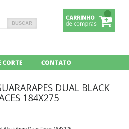
CARRINHO
de compras
 CORTE
CONTATO
GUARARAPES DUAL BLACK
ACES 184X275
al Black 6mm Duas Faces 184X275