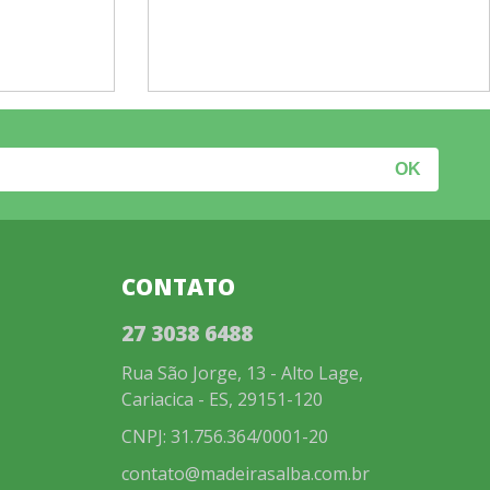
CONTATO
27 3038 6488
Rua São Jorge, 13 - Alto Lage,
Cariacica - ES, 29151-120
CNPJ: 31.756.364/0001-20
contato@madeirasalba.com.br