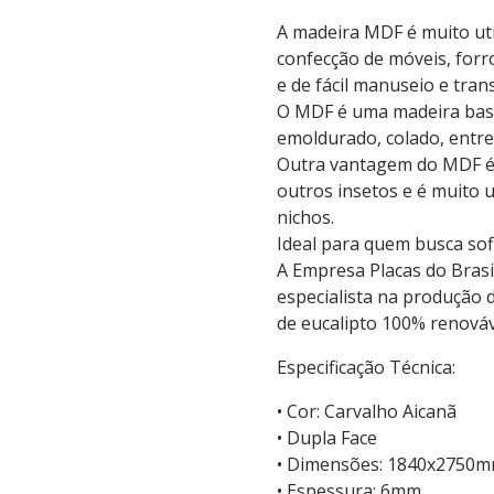
A madeira MDF é muito uti
confecção de móveis, forros
e de fácil manuseio e tran
O MDF é uma madeira basta
emoldurado, colado, entre
Outra vantagem do MDF é qu
outros insetos e é muito 
nichos.
Ideal para quem busca sof
A Empresa Placas do Bras
especialista na produção d
de eucalipto 100% renováv
Especificação Técnica:
• Cor: Carvalho Aicanã
• Dupla Face
• Dimensões: 1840x2750
• Espessura: 6mm