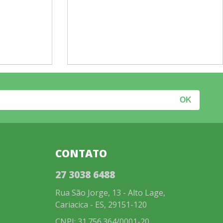
CONTATO
27 3038 6488
Rua São Jorge, 13 - Alto Lage,
Cariacica - ES, 29151-120
CNPJ: 31.756.364/0001-20