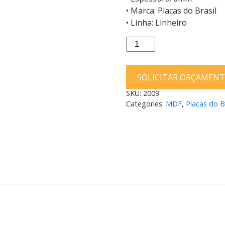
• Marca: Placas do Brasil
• Linha: Linheiro
Placa
MDF
Placas
SOLICITAR ORÇAMEN
do
Brasil
SKU:
2009
Carvalho
Categories:
MDF
,
Placas do Br
Aicanã
Dupla
Face
6mm
185X275
quantity