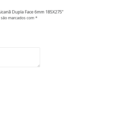
o Aicanã Dupla Face 6mm 185X275”
s são marcados com
*