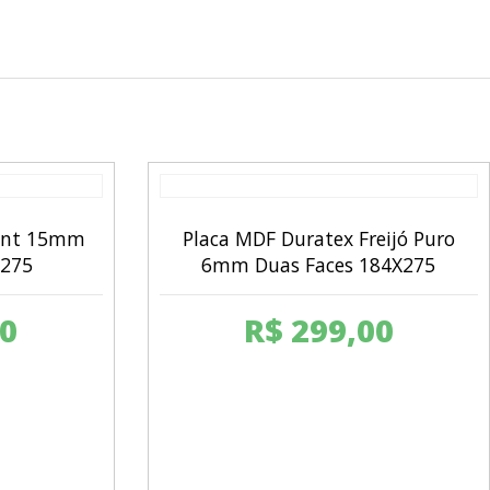
Mint 15mm
Placa MDF Duratex Freijó Puro
X275
6mm Duas Faces 184X275
0
R$
299,00