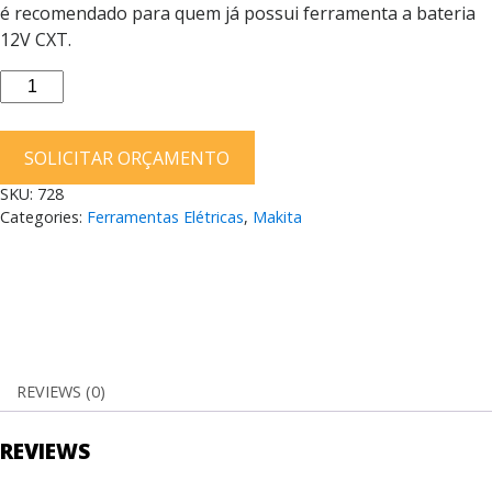
é recomendado para quem já possui ferramenta a bateria
12V CXT.
Serra
Tico-
Tico
SOLICITAR ORÇAMENTO
Makita
a
SKU:
728
Bateria
Categories:
Ferramentas Elétricas
,
Makita
12V
JV101DZ
quantity
REVIEWS (0)
REVIEWS