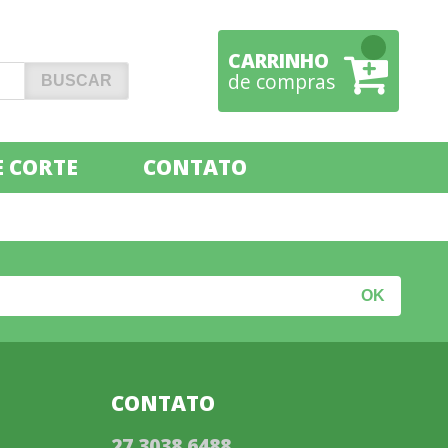
CARRINHO
de compras
 CORTE
CONTATO
CONTATO
27 3038 6488