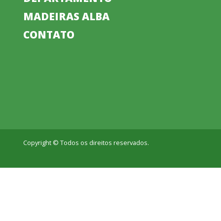
MADEIRAS ALBA
CONTATO
Copyright © Todos os direitos reservados.