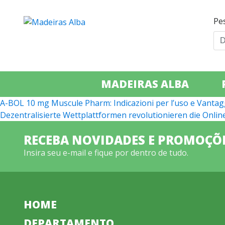
Pe
MADEIRAS ALBA
Navegação
A-BOL 10 mg Muscule Pharm: Indicazioni per l’uso e Vantag
Dezentralisierte Wettplattformen revolutionieren die Onli
de
Post
RECEBA NOVIDADES E PROMOÇÕ
Insira seu e-mail e fique por dentro de tudo.
HOME
DEPARTAMENTO