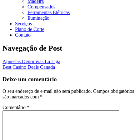
Madeira
Compensados
Ferramentas Elétricas
Iluminação
Serviços
Plano de Corte
Contato
Navegação de Post
Apuestas Deportivas La Liga
Best Casino Deals Canada
Deixe um comentário
O seu endereço de e-mail não será publicado.
Campos obrigatórios
são marcados com
*
Comentário
*