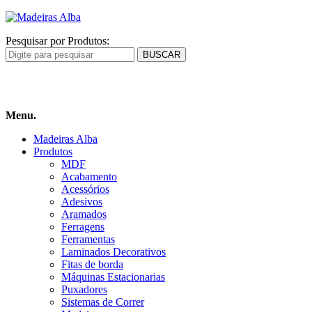
Pesquisar por Produtos:
Carrinho
de compras
Menu.
Madeiras Alba
Produtos
MDF
Acabamento
Acessórios
Adesivos
Aramados
Ferragens
Ferramentas
Laminados Decorativos
Fitas de borda
Máquinas Estacionarias
Puxadores
Sistemas de Correr