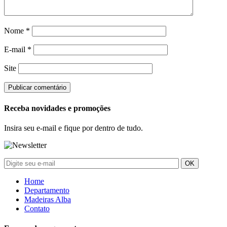
Nome
*
E-mail
*
Site
Receba novidades e promoções
Insira seu e-mail e fique por dentro de tudo.
Home
Departamento
Madeiras Alba
Contato