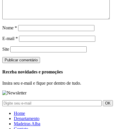
Nome
*
E-mail
*
Site
Receba novidades e promoções
Insira seu e-mail e fique por dentro de tudo.
Home
Departamento
Madeiras Alba
Contato