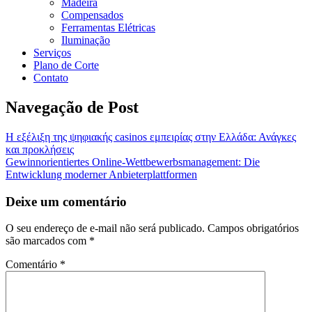
Madeira
Compensados
Ferramentas Elétricas
Iluminação
Serviços
Plano de Corte
Contato
Navegação de Post
Η εξέλιξη της ψηφιακής casinos εμπειρίας στην Ελλάδα: Ανάγκες
και προκλήσεις
Gewinnorientiertes Online-Wettbewerbsmanagement: Die
Entwicklung moderner Anbieterplattformen
Deixe um comentário
O seu endereço de e-mail não será publicado.
Campos obrigatórios
são marcados com
*
Comentário
*