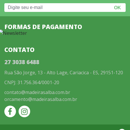
FORMAS DE PAGAMENTO
CONTATO
27 3038 6488
Rua São Jorge, 13 - Alto Lage, Cariacica - ES, 29151-120
CNPJ: 31.756.364/0001-20
contato@madeirasalba.com.br
orcamento@madeirasalba.com.br