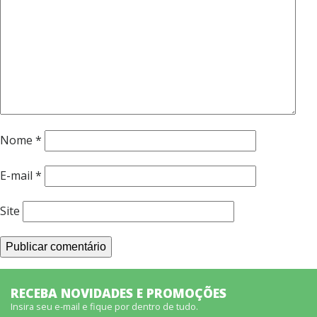
Nome
*
E-mail
*
Site
RECEBA NOVIDADES E PROMOÇÕES
Insira seu e-mail e fique por dentro de tudo.