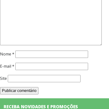
Nome
*
E-mail
*
Site
RECEBA NOVIDADES E PROMOÇÕES