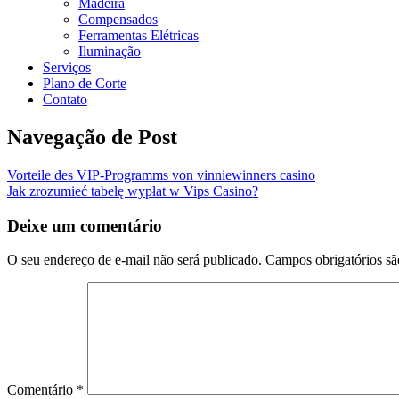
Madeira
Compensados
Ferramentas Elétricas
Iluminação
Serviços
Plano de Corte
Contato
Navegação de Post
Vorteile des VIP-Programms von vinniewinners casino
Jak zrozumieć tabelę wypłat w Vips Casino?
Deixe um comentário
O seu endereço de e-mail não será publicado.
Campos obrigatórios s
Comentário
*