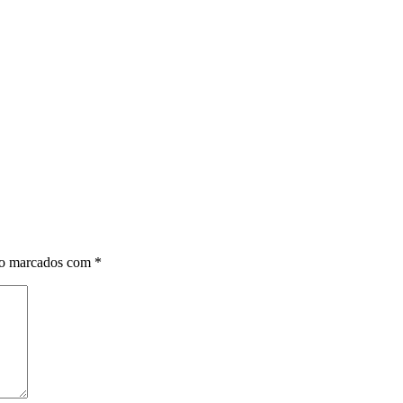
ão marcados com
*