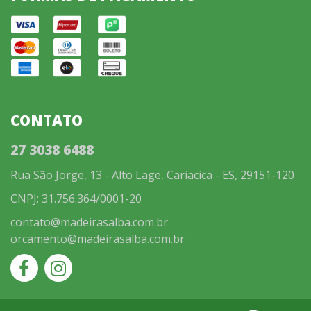
CONTATO
27 3038 6488
Rua São Jorge, 13 - Alto Lage, Cariacica - ES, 29151-120
CNPJ: 31.756.364/0001-20
contato@madeirasalba.com.br
orcamento@madeirasalba.com.br