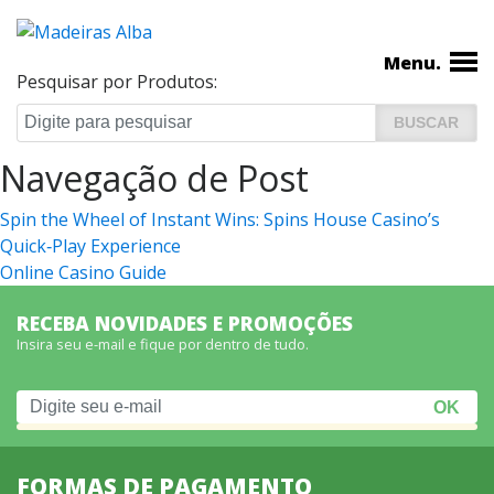
Menu.
Pesquisar por Produtos:
Navegação de Post
Spin the Wheel of Instant Wins: Spins House Casino’s
Quick‑Play Experience
Online Casino Guide
RECEBA NOVIDADES E PROMOÇÕES
Insira seu e-mail e fique por dentro de tudo.
FORMAS DE PAGAMENTO