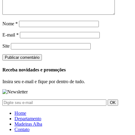
Nome
*
E-mail
*
Site
Receba novidades e promoções
Insira seu e-mail e fique por dentro de tudo.
Home
Departamento
Madeiras Alba
Contato