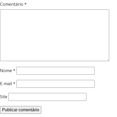
Comentário
*
Nome
*
E-mail
*
Site