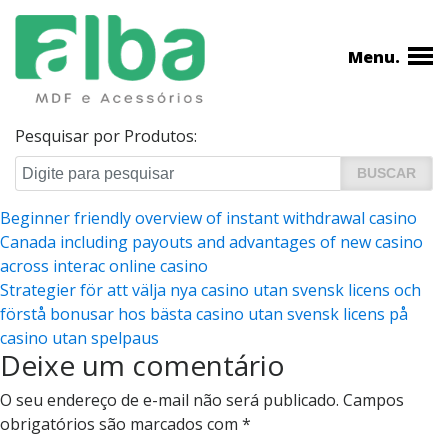
Menu.
Pesquisar por Produtos:
Navegação
Beginner friendly overview of instant withdrawal casino
Canada including payouts and advantages of new casino
de
across interac online casino
Post
Strategier för att välja nya casino utan svensk licens och
förstå bonusar hos bästa casino utan svensk licens på
casino utan spelpaus
Deixe um comentário
O seu endereço de e-mail não será publicado.
Campos
obrigatórios são marcados com
*