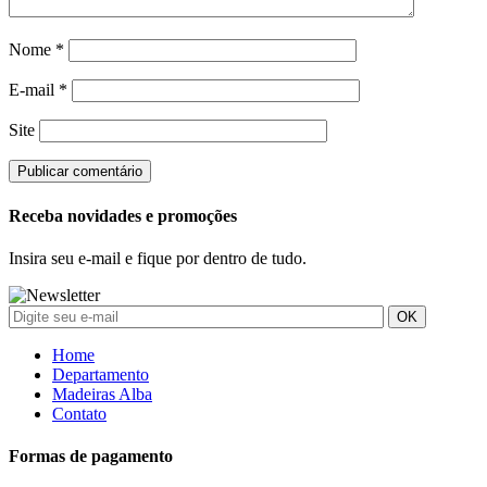
Nome
*
E-mail
*
Site
Receba novidades e promoções
Insira seu e-mail e fique por dentro de tudo.
Home
Departamento
Madeiras Alba
Contato
Formas de pagamento