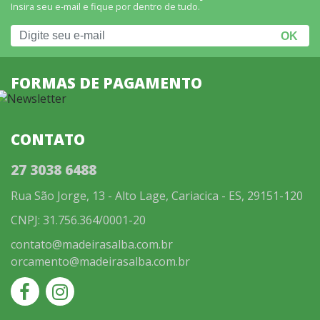
Insira seu e-mail e fique por dentro de tudo.
FORMAS DE PAGAMENTO
CONTATO
27 3038 6488
Rua São Jorge, 13 - Alto Lage, Cariacica - ES, 29151-120
CNPJ: 31.756.364/0001-20
contato@madeirasalba.com.br
orcamento@madeirasalba.com.br